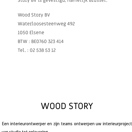
Story BV is gevestigd, namelijk Brussel.
Wood Story BV
Waterloosesteenweg 492
1050 Elsene
BTW : BE0760 323 414
Tel. : 02 538 53 12
WOOD STORY
Een interieurontwerper en zijn teams ontwerpen uw interieurproject
van studie tot oplevering.